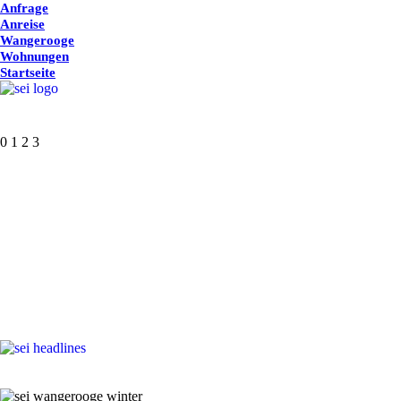
Anfrage
Anreise
Wangerooge
Wohnungen
Startseite
0
1
2
3